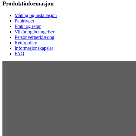
Produktinformasjon
Måling og installasjon
Papirtyper
Frakt og retur
Vilkår og betingelser
Personvernerklæring
Returpolicy
Informasjonskapsler
FAQ