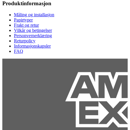
Produktinformasjon
Måling og installasjon
Papirtyper
Frakt og retur
Vilkår og betingelser
Personvernerklæring
Returpolicy
Informasjonskapsler
FAQ