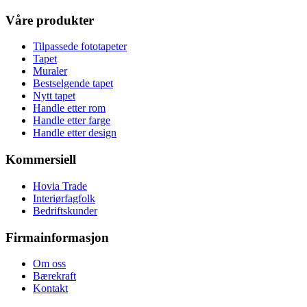
Våre produkter
Tilpassede fototapeter
Tapet
Muraler
Bestselgende tapet
Nytt tapet
Handle etter rom
Handle etter farge
Handle etter design
Kommersiell
Hovia Trade
Interiørfagfolk
Bedriftskunder
Firmainformasjon
Om oss
Bærekraft
Kontakt