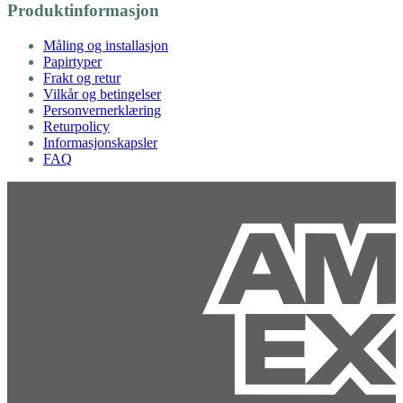
Produktinformasjon
Måling og installasjon
Papirtyper
Frakt og retur
Vilkår og betingelser
Personvernerklæring
Returpolicy
Informasjonskapsler
FAQ