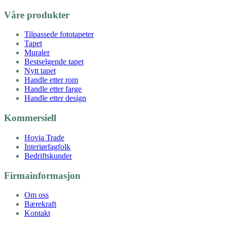
Våre produkter
Tilpassede fototapeter
Tapet
Muraler
Bestselgende tapet
Nytt tapet
Handle etter rom
Handle etter farge
Handle etter design
Kommersiell
Hovia Trade
Interiørfagfolk
Bedriftskunder
Firmainformasjon
Om oss
Bærekraft
Kontakt