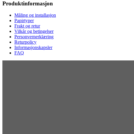
Produktinformasjon
Måling og installasjon
Papirtyper
Frakt og retur
Vilkår og betingelser
Personvernerklæring
Returpolicy
Informasjonskapsler
FAQ