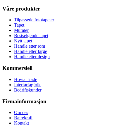
Våre produkter
Tilpassede fototapeter
Tapet
Muraler
Bestselgende tapet
Nytt tapet
Handle etter rom
Handle etter farge
Handle etter design
Kommersiell
Hovia Trade
Interiørfagfolk
Bedriftskunder
Firmainformasjon
Om oss
Bærekraft
Kontakt