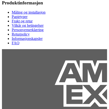
Produktinformasjon
Måling og installasjon
Papirtyper
Frakt og retur
Vilkår og betingelser
Personvernerklæring
Returpolicy
Informasjonskapsler
FAQ