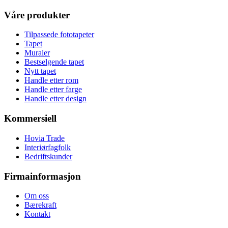
Våre produkter
Tilpassede fototapeter
Tapet
Muraler
Bestselgende tapet
Nytt tapet
Handle etter rom
Handle etter farge
Handle etter design
Kommersiell
Hovia Trade
Interiørfagfolk
Bedriftskunder
Firmainformasjon
Om oss
Bærekraft
Kontakt