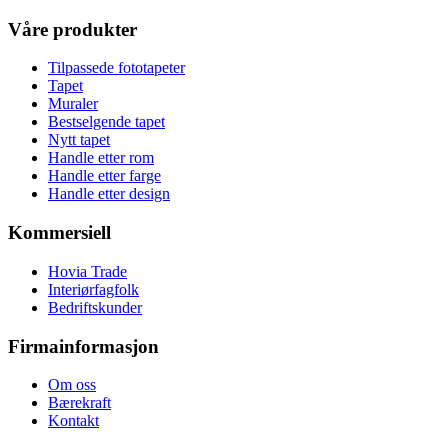
Våre produkter
Tilpassede fototapeter
Tapet
Muraler
Bestselgende tapet
Nytt tapet
Handle etter rom
Handle etter farge
Handle etter design
Kommersiell
Hovia Trade
Interiørfagfolk
Bedriftskunder
Firmainformasjon
Om oss
Bærekraft
Kontakt