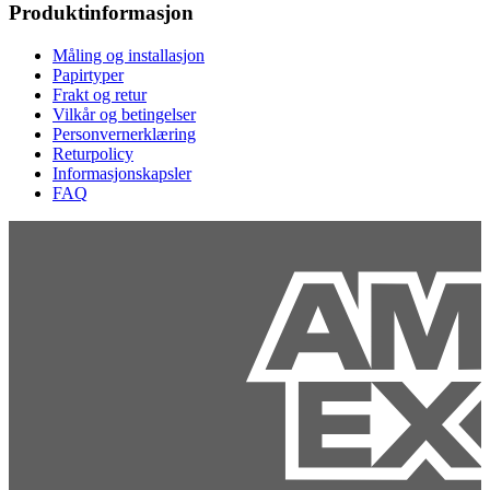
Produktinformasjon
Måling og installasjon
Papirtyper
Frakt og retur
Vilkår og betingelser
Personvernerklæring
Returpolicy
Informasjonskapsler
FAQ