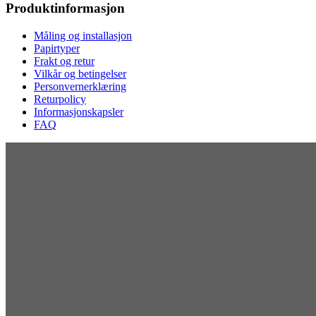
Produktinformasjon
Måling og installasjon
Papirtyper
Frakt og retur
Vilkår og betingelser
Personvernerklæring
Returpolicy
Informasjonskapsler
FAQ