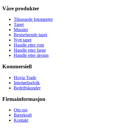
Våre produkter
Tilpassede fototapeter
Tapet
Muraler
Bestselgende tapet
Nytt tapet
Handle etter rom
Handle etter farge
Handle etter design
Kommersiell
Hovia Trade
Interiørfagfolk
Bedriftskunder
Firmainformasjon
Om oss
Bærekraft
Kontakt