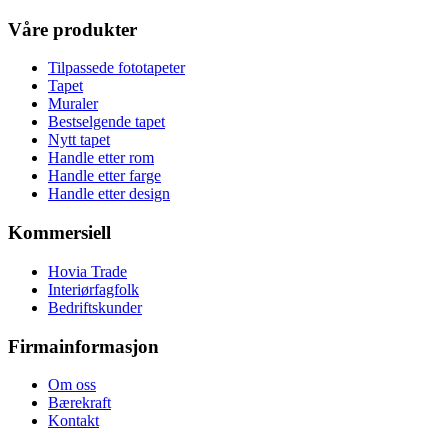
Våre produkter
Tilpassede fototapeter
Tapet
Muraler
Bestselgende tapet
Nytt tapet
Handle etter rom
Handle etter farge
Handle etter design
Kommersiell
Hovia Trade
Interiørfagfolk
Bedriftskunder
Firmainformasjon
Om oss
Bærekraft
Kontakt