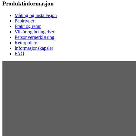
Produktinformasjon
Måling og installasjon
Papirtyper
Frakt og retur
Vilkår og betingelser
Personvernerklæring
Returpolicy
Informasjonskapsler
FAQ