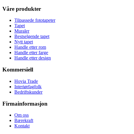
Våre produkter
Tilpassede fototapeter
Tapet
Muraler
Bestselgende tapet
Nytt tapet
Handle etter rom
Handle etter farge
Handle etter design
Kommersiell
Hovia Trade
Interiørfagfolk
Bedriftskunder
Firmainformasjon
Om oss
Bærekraft
Kontakt