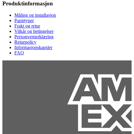
Produktinformasjon
Måling og installasjon
Papirtyper
Frakt og retur
Vilkår og betingelser
Personvernerklæring
Returpolicy
Informasjonskapsler
FAQ