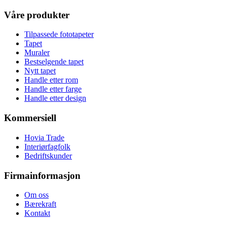
Våre produkter
Tilpassede fototapeter
Tapet
Muraler
Bestselgende tapet
Nytt tapet
Handle etter rom
Handle etter farge
Handle etter design
Kommersiell
Hovia Trade
Interiørfagfolk
Bedriftskunder
Firmainformasjon
Om oss
Bærekraft
Kontakt