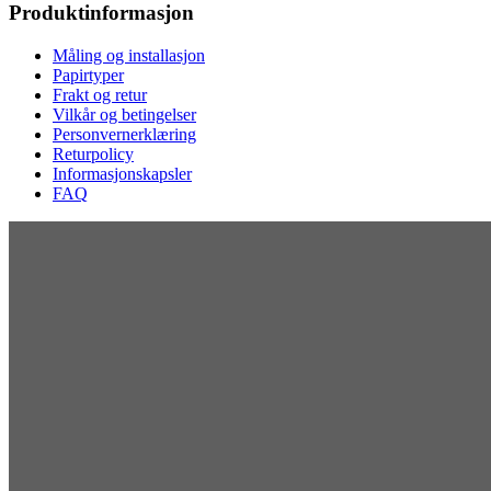
Produktinformasjon
Måling og installasjon
Papirtyper
Frakt og retur
Vilkår og betingelser
Personvernerklæring
Returpolicy
Informasjonskapsler
FAQ