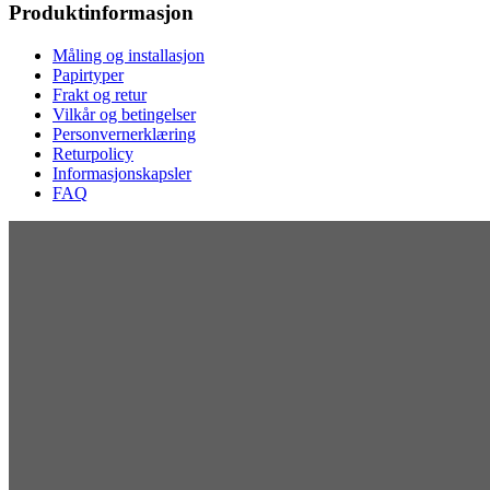
Produktinformasjon
Måling og installasjon
Papirtyper
Frakt og retur
Vilkår og betingelser
Personvernerklæring
Returpolicy
Informasjonskapsler
FAQ