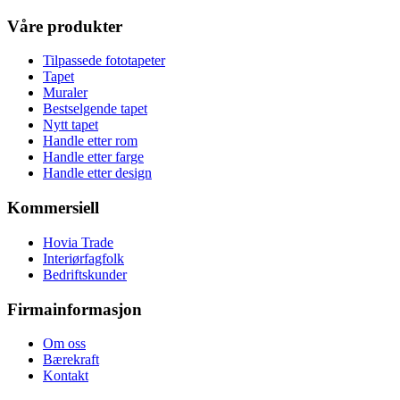
Våre produkter
Tilpassede fototapeter
Tapet
Muraler
Bestselgende tapet
Nytt tapet
Handle etter rom
Handle etter farge
Handle etter design
Kommersiell
Hovia Trade
Interiørfagfolk
Bedriftskunder
Firmainformasjon
Om oss
Bærekraft
Kontakt