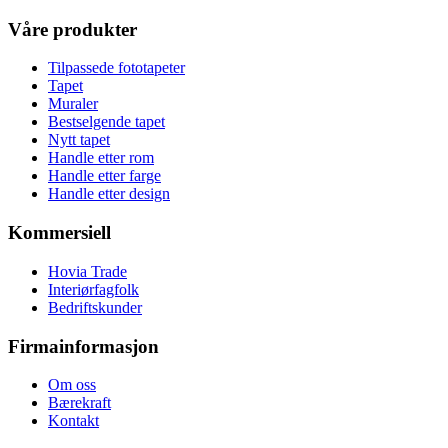
Våre produkter
Tilpassede fototapeter
Tapet
Muraler
Bestselgende tapet
Nytt tapet
Handle etter rom
Handle etter farge
Handle etter design
Kommersiell
Hovia Trade
Interiørfagfolk
Bedriftskunder
Firmainformasjon
Om oss
Bærekraft
Kontakt