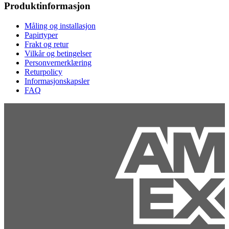
Produktinformasjon
Måling og installasjon
Papirtyper
Frakt og retur
Vilkår og betingelser
Personvernerklæring
Returpolicy
Informasjonskapsler
FAQ