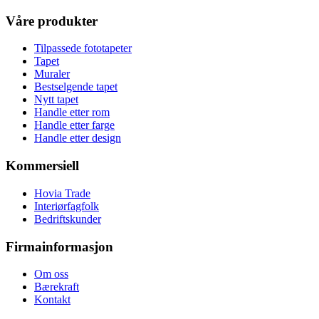
Våre produkter
Tilpassede fototapeter
Tapet
Muraler
Bestselgende tapet
Nytt tapet
Handle etter rom
Handle etter farge
Handle etter design
Kommersiell
Hovia Trade
Interiørfagfolk
Bedriftskunder
Firmainformasjon
Om oss
Bærekraft
Kontakt