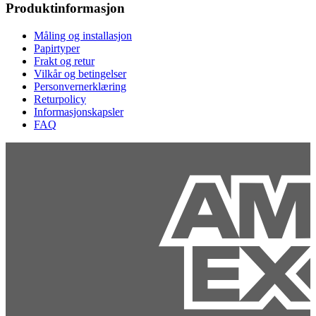
Produktinformasjon
Måling og installasjon
Papirtyper
Frakt og retur
Vilkår og betingelser
Personvernerklæring
Returpolicy
Informasjonskapsler
FAQ