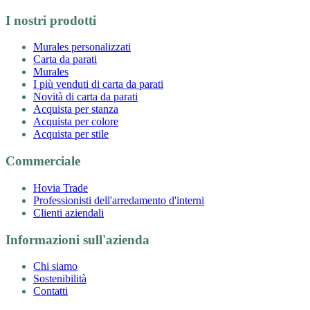
I nostri prodotti
Murales personalizzati
Carta da parati
Murales
I più venduti di carta da parati
Novità di carta da parati
Acquista per stanza
Acquista per colore
Acquista per stile
Commerciale
Hovia Trade
Professionisti dell'arredamento d'interni
Clienti aziendali
Informazioni sull'azienda
Chi siamo
Sostenibilità
Contatti