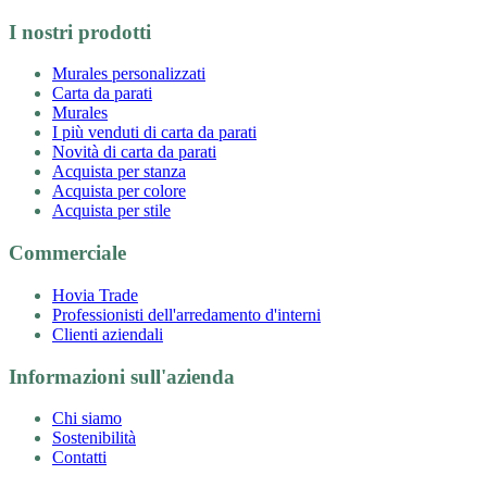
I nostri prodotti
Murales personalizzati
Carta da parati
Murales
I più venduti di carta da parati
Novità di carta da parati
Acquista per stanza
Acquista per colore
Acquista per stile
Commerciale
Hovia Trade
Professionisti dell'arredamento d'interni
Clienti aziendali
Informazioni sull'azienda
Chi siamo
Sostenibilità
Contatti