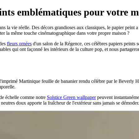
eints emblématiques pour votre 
ans la vie réelle. Des décors grandioses aux classiques, le papier peint a
orter la même touche cinématographique dans votre propre maison ?
 des
fleurs ornées
d'un salon de la Régence, ces célèbres papiers peints s
les qui ont façonné les intérieurs de la culture pop, et nous partager
l'imprimé Martinique feuille de bananier rendu célèbre par le Beverly H
porelle.
nde échelle comme notre
Solstice Green wallpaper
peuvent instantanémen
s neutres doux apporte la fraîcheur de l'extérieur sans jamais se démoder