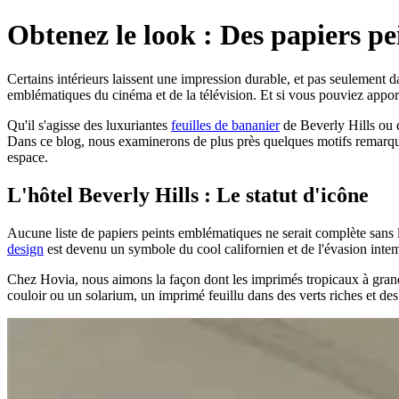
Obtenez le look : Des papiers p
Certains intérieurs laissent une impression durable, et pas seulement d
emblématiques du cinéma et de la télévision. Et si vous pouviez app
Qu'il s'agisse des luxuriantes
feuilles de bananier
de Beverly Hills ou
Dans ce blog, nous examinerons de plus près quelques motifs remarquab
espace.
L'hôtel Beverly Hills : Le statut d'icône
Aucune liste de papiers peints emblématiques ne serait complète sans 
design
est devenu un symbole du cool californien et de l'évasion intem
Chez Hovia, nous aimons la façon dont les imprimés tropicaux à gra
couloir ou un solarium, un imprimé feuillu
dans des verts riches et de