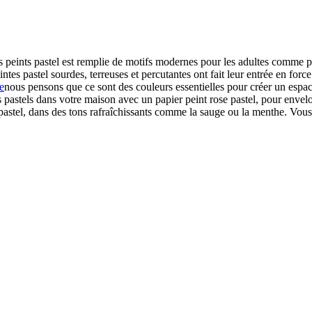
s peints pastel est remplie de motifs modernes pour les adultes comme p
ntes pastel sourdes, terreuses et percutantes ont fait leur entrée en fo
e
nous pensons que ce sont des couleurs essentielles pour créer un espac
es pastels dans votre maison avec un papier peint rose pastel, pour enve
t pastel, dans des tons rafraîchissants comme la sauge ou la menthe. V