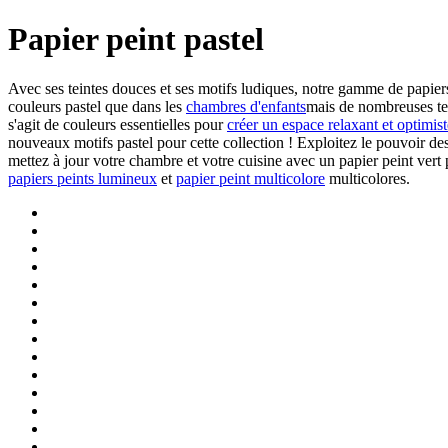
Papier peint pastel
Avec ses teintes douces et ses motifs ludiques, notre gamme de papier
couleurs pastel que dans les
chambres d'enfants
mais de nombreuses tei
s'agit de couleurs essentielles pour
créer un espace relaxant et optimist
nouveaux motifs pastel pour cette collection ! Exploitez le pouvoir d
mettez à jour votre chambre et votre cuisine avec un papier peint ver
papiers peints lumineux
et
papier peint multicolore
multicolores.