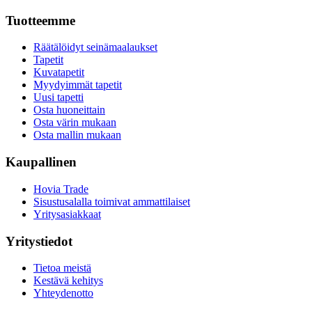
Tuotteemme
Räätälöidyt seinämaalaukset
Tapetit
Kuvatapetit
Myydyimmät tapetit
Uusi tapetti
Osta huoneittain
Osta värin mukaan
Osta mallin mukaan
Kaupallinen
Hovia Trade
Sisustusalalla toimivat ammattilaiset
Yritysasiakkaat
Yritystiedot
Tietoa meistä
Kestävä kehitys
Yhteydenotto