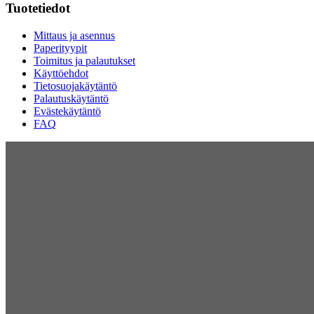
Tuotetiedot
Mittaus ja asennus
Paperityypit
Toimitus ja palautukset
Käyttöehdot
Tietosuojakäytäntö
Palautuskäytäntö
Evästekäytäntö
FAQ