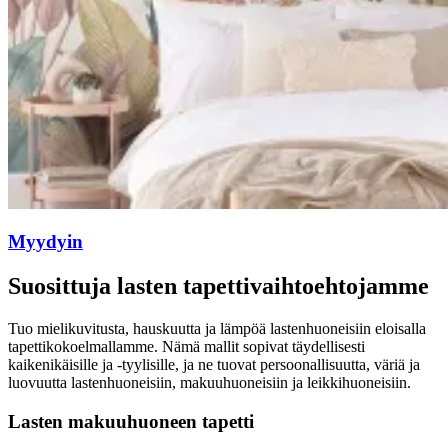
Myydyin
Suosittuja lasten tapettivaihtoehtojamme
Tuo mielikuvitusta, hauskuutta ja lämpöä lastenhuoneisiin eloisalla
tapettikokoelmallamme. Nämä mallit sopivat täydellisesti
kaikenikäisille ja -tyylisille, ja ne tuovat persoonallisuutta, väriä ja
luovuutta lastenhuoneisiin, makuuhuoneisiin ja leikkihuoneisiin.
Lasten makuuhuoneen tapetti