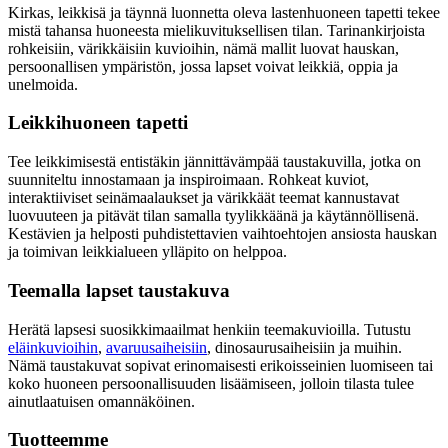
Kirkas, leikkisä ja täynnä luonnetta oleva lastenhuoneen tapetti tekee
mistä tahansa huoneesta mielikuvituksellisen tilan. Tarinankirjoista
rohkeisiin, värikkäisiin kuvioihin, nämä mallit luovat hauskan,
persoonallisen ympäristön, jossa lapset voivat leikkiä, oppia ja
unelmoida.
Leikkihuoneen tapetti
Tee leikkimisestä entistäkin jännittävämpää taustakuvilla, jotka on
suunniteltu innostamaan ja inspiroimaan. Rohkeat kuviot,
interaktiiviset seinämaalaukset ja värikkäät teemat kannustavat
luovuuteen ja pitävät tilan samalla tyylikkäänä ja käytännöllisenä.
Kestävien ja helposti puhdistettavien vaihtoehtojen ansiosta hauskan
ja toimivan leikkialueen ylläpito on helppoa.
Teemalla lapset taustakuva
Herätä lapsesi suosikkimaailmat henkiin teemakuvioilla. Tutustu
eläinkuvioihin
,
avaruusaiheisiin
, dinosaurusaiheisiin ja muihin.
Nämä taustakuvat sopivat erinomaisesti erikoisseinien luomiseen tai
koko huoneen persoonallisuuden lisäämiseen, jolloin tilasta tulee
ainutlaatuisen omannäköinen.
Tuotteemme