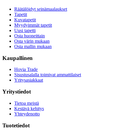
Räätälöidyt seinämaalaukset
Tapetit
Kuvatapetit
Myydyimmät tapetit
Uusi tapetti
Osta huoneittain
Osta värin mukaan
Osta mallin mukaan
Kaupallinen
Hovia Trade
Sisustusalalla toimivat ammattilaiset
Yritysasiakkaat
Yritystiedot
Tietoa meistä
Kestävä kehitys
Yhteydenotto
Tuotetiedot