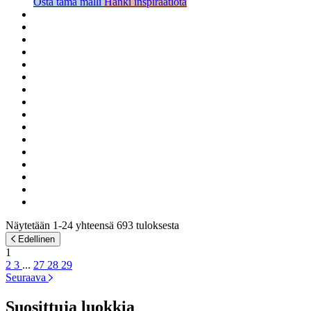
Osta tämä malli
Hanki inspiraatiota
Näytetään 1-24 yhteensä 693 tuloksesta
Edellinen
1
2
3
...
27
28
29
Seuraava
Suosittuja luokkia