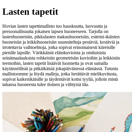
Lasten tapetit
Hovian lasten tapettimallisto tuo hauskuutta, luovuutta ja
persoonallisuutta jokaisen lapsen huoneeseen. Tarjolla on
lastenhuoneisiin, pikkulasten makuuhuoneisiin, esiteini-ikäisten
huoneisiin ja leikkihuoneisiin suunniteltuja pestäviä, kestäviä ja
irrotettavia vaihtoehtoja, jotka sopivat erinomaisesti kiireisille
pienille lapsille. Värikkäistä eläinkuvioista ja omituisista
seinämaalauksista rohkeisiin geometrisiin kuvioihin ja leikkisiin
teemoihin, lasten tapetit lisäävät luonnetta ja ovat samalla
käytännöllisiä ja pitkäikäisiä jokapäiväisessä elämässä. Tutustu
mallistoomme ja löydä malleja, jotka herättävät mielikuvitusta,
sopivat kaikenikäisille ja täydentävät kotisi tyyliä, jolloin mistä
tahansa huoneesta tulee iloinen ja viihtyisä tila.