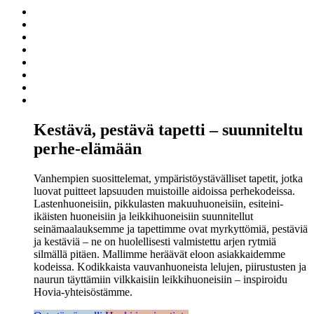
Kestävä, pestävä tapetti – suunniteltu
perhe-elämään
Vanhempien suosittelemat, ympäristöystävälliset tapetit, jotka
luovat puitteet lapsuuden muistoille aidoissa perhekodeissa.
Lastenhuoneisiin, pikkulasten makuuhuoneisiin, esiteini-
ikäisten huoneisiin ja leikkihuoneisiin suunnitellut
seinämaalauksemme ja tapettimme ovat myrkyttömiä, pestäviä
ja kestäviä – ne on huolellisesti valmistettu arjen rytmiä
silmällä pitäen. Mallimme heräävät eloon asiakkaidemme
kodeissa. Kodikkaista vauvanhuoneista lelujen, piirustusten ja
naurun täyttämiin vilkkaisiin leikkihuoneisiin – inspiroidu
Hovia-yhteisöstämme.