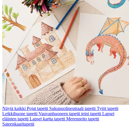
Näytä kaikki
Pojat tapetti
Sukupuolineutraali tapetti
Tytöt tapetti
Leikkihuone tapetti
Vauvanhuoneen tapetit
teini tapetti
Lapset
eläinten tapetti
Lapset kartta tapetti
Merenneito tapetti
Sateenkaaritapetit