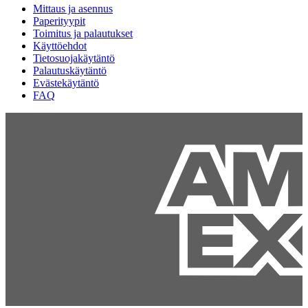
Mittaus ja asennus
Paperityypit
Toimitus ja palautukset
Käyttöehdot
Tietosuojakäytäntö
Palautuskäytäntö
Evästekäytäntö
FAQ