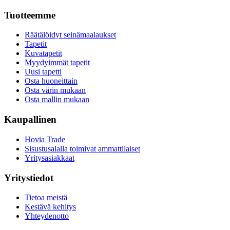
Tuotteemme
Räätälöidyt seinämaalaukset
Tapetit
Kuvatapetit
Myydyimmät tapetit
Uusi tapetti
Osta huoneittain
Osta värin mukaan
Osta mallin mukaan
Kaupallinen
Hovia Trade
Sisustusalalla toimivat ammattilaiset
Yritysasiakkaat
Yritystiedot
Tietoa meistä
Kestävä kehitys
Yhteydenotto