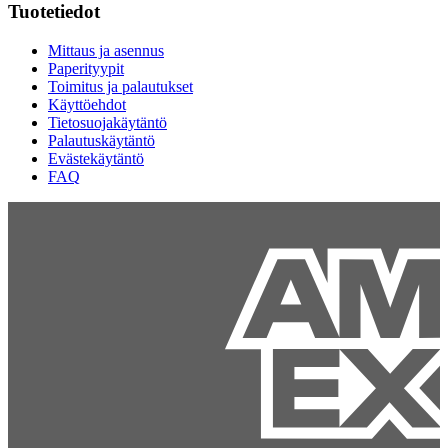
Tuotetiedot
Mittaus ja asennus
Paperityypit
Toimitus ja palautukset
Käyttöehdot
Tietosuojakäytäntö
Palautuskäytäntö
Evästekäytäntö
FAQ