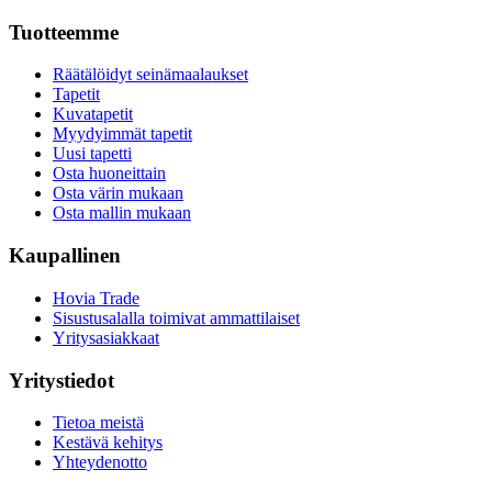
Tuotteemme
Räätälöidyt seinämaalaukset
Tapetit
Kuvatapetit
Myydyimmät tapetit
Uusi tapetti
Osta huoneittain
Osta värin mukaan
Osta mallin mukaan
Kaupallinen
Hovia Trade
Sisustusalalla toimivat ammattilaiset
Yritysasiakkaat
Yritystiedot
Tietoa meistä
Kestävä kehitys
Yhteydenotto