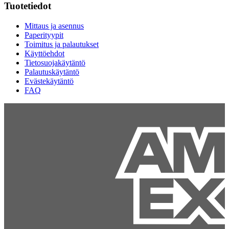
Tuotetiedot
Mittaus ja asennus
Paperityypit
Toimitus ja palautukset
Käyttöehdot
Tietosuojakäytäntö
Palautuskäytäntö
Evästekäytäntö
FAQ