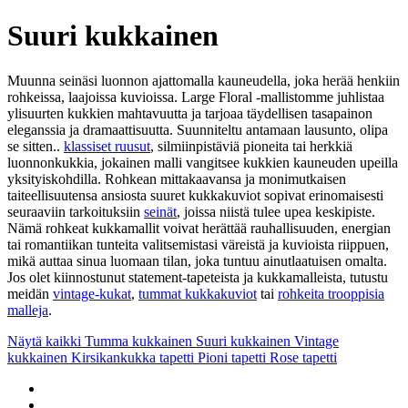
Suuri kukkainen
Muunna seinäsi luonnon ajattomalla kauneudella, joka herää henkiin
rohkeissa, laajoissa kuvioissa. Large Floral -mallistomme juhlistaa
ylisuurten kukkien mahtavuutta ja tarjoaa täydellisen tasapainon
eleganssia ja dramaattisuutta. Suunniteltu antamaan lausunto, olipa
se sitten..
klassiset ruusut
, silmiinpistäviä pioneita tai herkkiä
luonnonkukkia, jokainen malli vangitsee kukkien kauneuden upeilla
yksityiskohdilla. Rohkean mittakaavansa ja monimutkaisen
taiteellisuutensa ansiosta suuret kukkakuviot sopivat erinomaisesti
seuraaviin tarkoituksiin
seinät
, joissa niistä tulee upea keskipiste.
Nämä rohkeat kukkamallit voivat herättää rauhallisuuden, energian
tai romantiikan tunteita valitsemistasi väreistä ja kuvioista riippuen,
mikä auttaa sinua luomaan tilan, joka tuntuu ainutlaatuisen omalta.
Jos olet kiinnostunut statement-tapeteista ja kukkamalleista, tutustu
meidän
vintage-kukat
,
tummat kukkakuviot
tai
rohkeita trooppisia
malleja
.
Näytä kaikki
Tumma kukkainen
Suuri kukkainen
Vintage
kukkainen
Kirsikankukka tapetti
Pioni tapetti
Rose tapetti