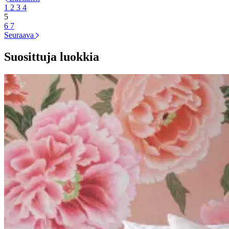
1
2
3
4
5
6
7
Seuraava
Suosittuja luokkia