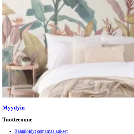
Myydyin
Tuotteemme
Räätälöidyt seinämaalaukset