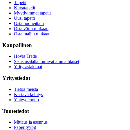
Tapetit
Kuvatapetit
Myydyimmät tapetit
Uusi tapetti
Osta huoneittain
Osta värin mukaan
Osta mallin mukaan
Kaupallinen
Hovia Trade
Sisustusalalla toimivat ammattilaiset
Yritysasiakkaat
Yritystiedot
Tietoa meistä
Kestävä kehitys
Yhteydenotto
Tuotetiedot
Mittaus ja asennus
Paperityypit