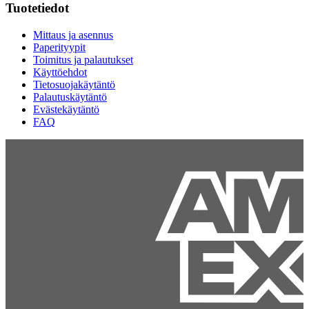
Tuotetiedot
Mittaus ja asennus
Paperityypit
Toimitus ja palautukset
Käyttöehdot
Tietosuojakäytäntö
Palautuskäytäntö
Evästekäytäntö
FAQ