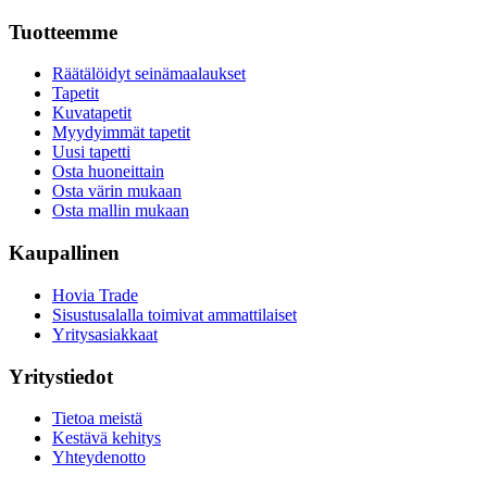
Tuotteemme
Räätälöidyt seinämaalaukset
Tapetit
Kuvatapetit
Myydyimmät tapetit
Uusi tapetti
Osta huoneittain
Osta värin mukaan
Osta mallin mukaan
Kaupallinen
Hovia Trade
Sisustusalalla toimivat ammattilaiset
Yritysasiakkaat
Yritystiedot
Tietoa meistä
Kestävä kehitys
Yhteydenotto