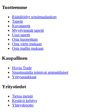
Tuotteemme
Räätälöidyt seinämaalaukset
Tapetit
Kuvatapetit
Myydyimmät tapetit
Uusi tapetti
Osta huoneittain
Osta värin mukaan
Osta mallin mukaan
Kaupallinen
Hovia Trade
Sisustusalalla toimivat ammattilaiset
Yritysasiakkaat
Yritystiedot
Tietoa meistä
Kestävä kehitys
Yhteydenotto