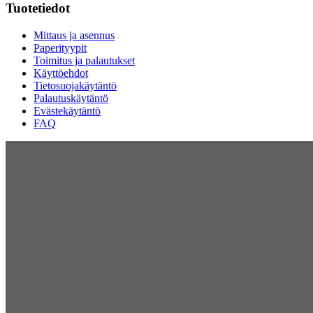
Tuotetiedot
Mittaus ja asennus
Paperityypit
Toimitus ja palautukset
Käyttöehdot
Tietosuojakäytäntö
Palautuskäytäntö
Evästekäytäntö
FAQ