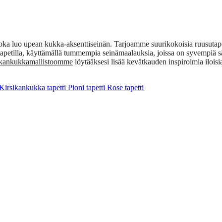
a luo upean kukka-aksenttiseinän. Tarjoamme suurikokoisia ruusutapettima
tapetilla, käyttämällä tummempia seinämaalauksia, joissa on syvempiä 
ikankukkamallistoomme
löytääksesi lisää kevätkauden inspiroimia iloisi
Kirsikankukka tapetti
Pioni tapetti
Rose tapetti