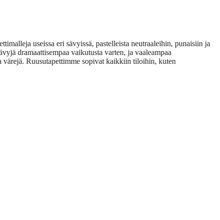
lleja useissa eri sävyissä, pastelleista neutraaleihin, punaisiin ja
sävyjä dramaattisempaa vaikutusta varten, ja vaaleampaa
a värejä. Ruusutapettimme sopivat kaikkiin tiloihin, kuten