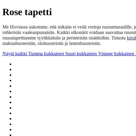
Rose tapetti
Me Hoviassa uskomme, että mikään ei vedä vertoja ruusumuraalille, jok
rohkeisiin vaaleanpunaisiin. Kaikki ulkonäöt voidaan saavuttaa ruusu
ruusutapettiamme tyylikkäisiin ja perinteisiin sisätiloihin. Tutustu
kirs
makuuhuoneisiin, olohuoneisiin ja lastenhuoneisiin.
Näytä kaikki
Tumma kukkainen
Suuri kukkainen
Vintage kukkainen