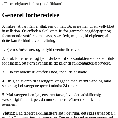
-
Tapetudglatter i plast (med filtkant)
Generel forberedelse
At sikre, at væggen er glat, ren og helt tør, er nøglen til en vellykket
installation. Overfladen skal være fri for gammelt bagsidepapir og
forurenende stoffer som snavs, støv, fedt, mug og blækpletter; alt
dette kan forhindre vedhæftning.
1. Fjern søm/skruer, og udfyld eventuelle revner.
2. Sluk for elnettet, og fjern dæksler til stikkontakter/kontakter. Sluk
for elnettet, og fjern eventuelle dæksler til stikkontakter/afbrydere.
3. Slib eventuelle ru områder ned, indtil de er glatte.
4. Brug en svamp til at rengøre væggene med varmt vand og mild
sæbe, og lad væggene tørre i mindst 24 timer.
5. Mal væggen i en lys, ensartet farve, hvis den adskiller sig
væsentligt fra dit tapet, da mørke mønstre/farver kan skinne
igennem.
Vigtigt
: Lad tapetet akklimatisere sig i det rum, det skal sættes op i, i
mindst 24 timer, før det sættes op. Det gør du ved at tage tapetet ud