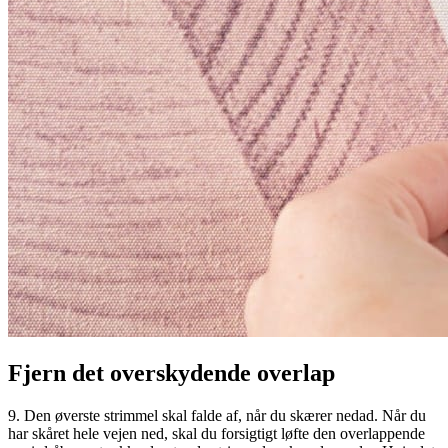
Fjern det overskydende overlap
9. Den øverste strimmel skal falde af, når du skærer nedad. Når du
har skåret hele vejen ned, skal du forsigtigt løfte den overlappende