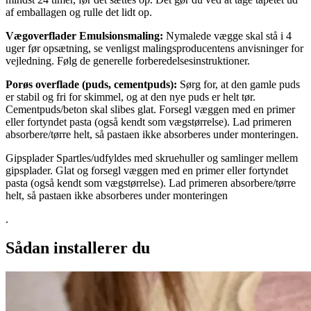
af emballagen og rulle det lidt op.
Vægoverflader Emulsionsmaling:
Nymalede vægge skal stå i 4
uger før opsætning, se venligst malingsproducentens anvisninger for
vejledning. Følg de generelle forberedelsesinstruktioner.
Porøs overflade (puds, cementpuds):
Sørg for, at den gamle puds
er stabil og fri for skimmel, og at den nye puds er helt tør.
Cementpuds/beton skal slibes glat. Forsegl væggen med en primer
eller fortyndet pasta (også kendt som vægstørrelse). Lad primeren
absorbere/tørre helt, så pastaen ikke absorberes under monteringen.
Gipsplader Spartles/udfyldes med skruehuller og samlinger mellem
gipsplader. Glat og forsegl væggen med en primer eller fortyndet
pasta (også kendt som vægstørrelse). Lad primeren absorbere/tørre
helt, så pastaen ikke absorberes under monteringen
.
Sådan installerer du