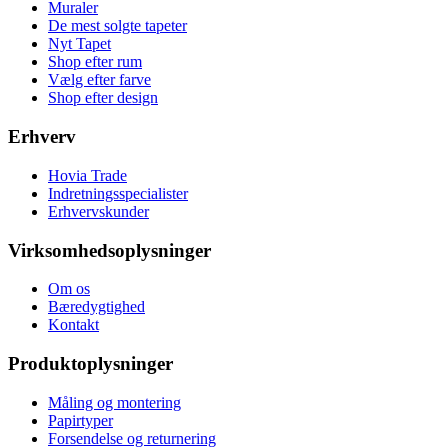
Muraler
De mest solgte tapeter
Nyt Tapet
Shop efter rum
Vælg efter farve
Shop efter design
Erhverv
Hovia Trade
Indretningsspecialister
Erhvervskunder
Virksomhedsoplysninger
Om os
Bæredygtighed
Kontakt
Produktoplysninger
Måling og montering
Papirtyper
Forsendelse og returnering