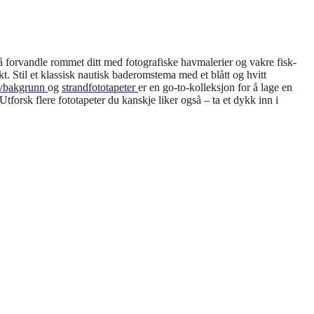
 å forvandle rommet ditt med fotografiske havmalerier og vakre fisk-
t. Stil et klassisk nautisk baderomstema med et blått og hvitt
vbakgrunn
og
strandfototapeter
er en go-to-kolleksjon for å lage en
tforsk flere fototapeter du kanskje liker også – ta et dykk inn i