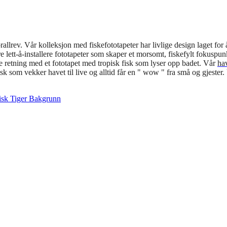
llrev. Vår kolleksjon med fiskefototapeter har livlige design laget for
lett-å-installere fototapeter som skaper et morsomt, fiskefylt fokuspunk
e retning med et fototapet med tropisk fisk som lyser opp badet. Vår
ha
 som vekker havet til live og alltid får en " wow " fra små og gjester. U
isk
Tiger Bakgrunn