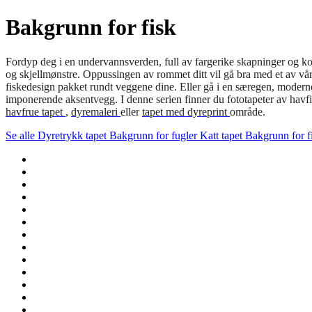
Bakgrunn for fisk
Fordyp deg i en undervannsverden, full av fargerike skapninger og kora
og skjellmønstre. Oppussingen av rommet ditt vil gå bra med et av våre 
fiskedesign pakket rundt veggene dine. Eller gå i en særegen, modern
imponerende aksentvegg. I denne serien finner du fototapeter av havfisk
havfrue tapet
,
dyremaleri
eller
tapet med dyreprint
område.
Se alle
Dyretrykk tapet
Bakgrunn for fugler
Katt tapet
Bakgrunn for f