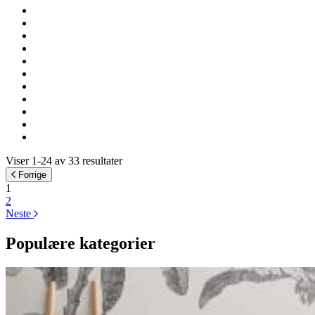
Viser 1-24 av 33 resultater
Forrige
1
2
Neste
Populære kategorier