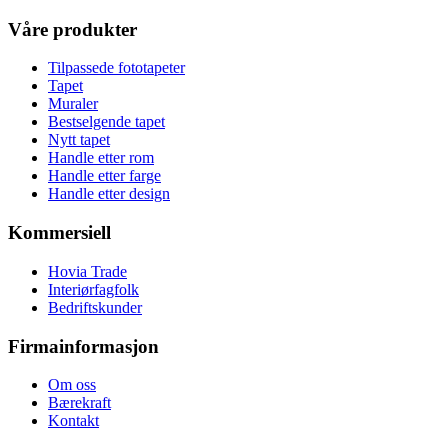
Våre produkter
Tilpassede fototapeter
Tapet
Muraler
Bestselgende tapet
Nytt tapet
Handle etter rom
Handle etter farge
Handle etter design
Kommersiell
Hovia Trade
Interiørfagfolk
Bedriftskunder
Firmainformasjon
Om oss
Bærekraft
Kontakt