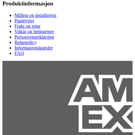
Produktinformasjon
Måling og installasjon
Papirtyper
Frakt og retur
Vilkår og betingelser
Personvernerklæring
Returpolicy
Informasjonskapsler
FAQ