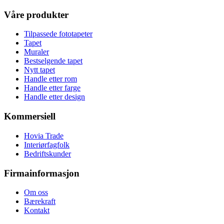
Våre produkter
Tilpassede fototapeter
Tapet
Muraler
Bestselgende tapet
Nytt tapet
Handle etter rom
Handle etter farge
Handle etter design
Kommersiell
Hovia Trade
Interiørfagfolk
Bedriftskunder
Firmainformasjon
Om oss
Bærekraft
Kontakt