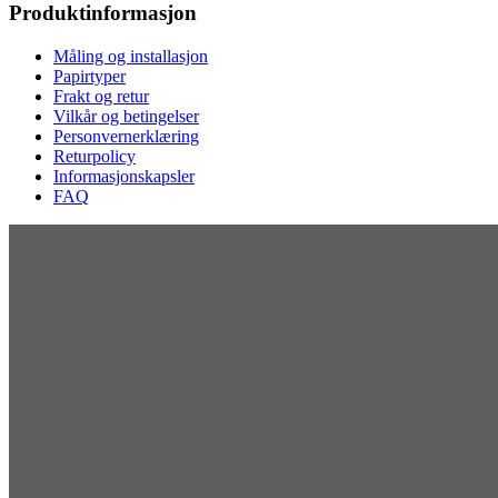
Produktinformasjon
Måling og installasjon
Papirtyper
Frakt og retur
Vilkår og betingelser
Personvernerklæring
Returpolicy
Informasjonskapsler
FAQ