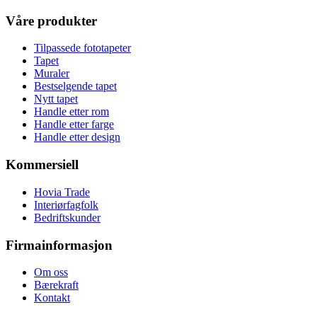
Våre produkter
Tilpassede fototapeter
Tapet
Muraler
Bestselgende tapet
Nytt tapet
Handle etter rom
Handle etter farge
Handle etter design
Kommersiell
Hovia Trade
Interiørfagfolk
Bedriftskunder
Firmainformasjon
Om oss
Bærekraft
Kontakt