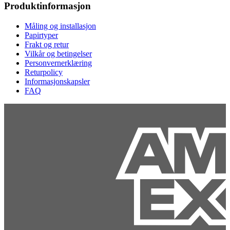
Produktinformasjon
Måling og installasjon
Papirtyper
Frakt og retur
Vilkår og betingelser
Personvernerklæring
Returpolicy
Informasjonskapsler
FAQ