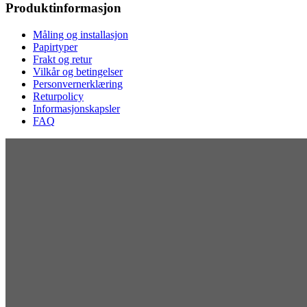
Produktinformasjon
Måling og installasjon
Papirtyper
Frakt og retur
Vilkår og betingelser
Personvernerklæring
Returpolicy
Informasjonskapsler
FAQ