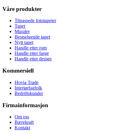
Våre produkter
Tilpassede fototapeter
Tapet
Muraler
Bestselgende tapet
Nytt tapet
Handle etter rom
Handle etter farge
Handle etter design
Kommersiell
Hovia Trade
Interiørfagfolk
Bedriftskunder
Firmainformasjon
Om oss
Bærekraft
Kontakt