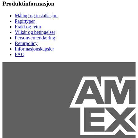
Produktinformasjon
Måling og installasjon
Papirtyper
Frakt og retur
Vilkår og betingelser
Personvernerklæring
Returpolicy
Informasjonskapsler
FAQ