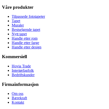
Våre produkter
Tilpassede fototapeter
Tapet
Muraler
Bestselgende tapet
Nytt tapet
Handle etter rom
Handle etter farge
Handle etter design
Kommersiell
Hovia Trade
Interiørfagfolk
Bedriftskunder
Firmainformasjon
Om oss
Bærekraft
Kontakt