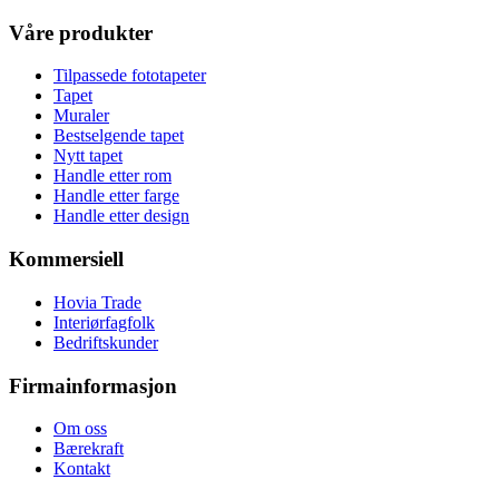
Våre produkter
Tilpassede fototapeter
Tapet
Muraler
Bestselgende tapet
Nytt tapet
Handle etter rom
Handle etter farge
Handle etter design
Kommersiell
Hovia Trade
Interiørfagfolk
Bedriftskunder
Firmainformasjon
Om oss
Bærekraft
Kontakt