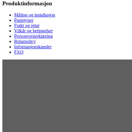
Produktinformasjon
Måling og installasjon
Papirtyper
Frakt og retur
Vilkår og betingelser
Personvernerklæring
Returpolicy
Informasjonskapsler
FAQ