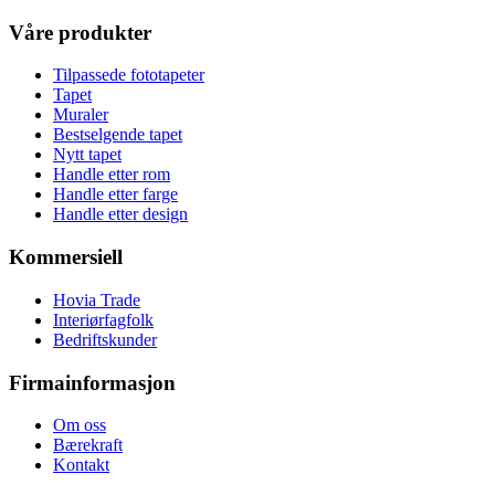
Våre produkter
Tilpassede fototapeter
Tapet
Muraler
Bestselgende tapet
Nytt tapet
Handle etter rom
Handle etter farge
Handle etter design
Kommersiell
Hovia Trade
Interiørfagfolk
Bedriftskunder
Firmainformasjon
Om oss
Bærekraft
Kontakt