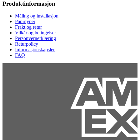
Produktinformasjon
Måling og installasjon
Papirtyper
Frakt og retur
Vilkår og betingelser
Personvernerklæring
Returpolicy
Informasjonskapsler
FAQ