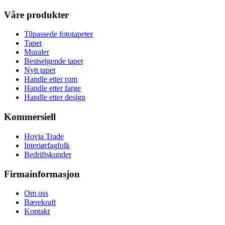
Våre produkter
Tilpassede fototapeter
Tapet
Muraler
Bestselgende tapet
Nytt tapet
Handle etter rom
Handle etter farge
Handle etter design
Kommersiell
Hovia Trade
Interiørfagfolk
Bedriftskunder
Firmainformasjon
Om oss
Bærekraft
Kontakt