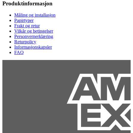
Produktinformasjon
Måling og installasjon
Papirtyper
Frakt og retur
Vilkår og betingelser
Personvernerklæring
Returpolicy
Informasjonskapsler
FAQ