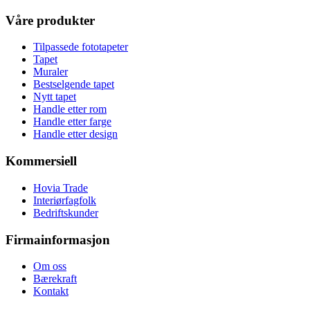
Våre produkter
Tilpassede fototapeter
Tapet
Muraler
Bestselgende tapet
Nytt tapet
Handle etter rom
Handle etter farge
Handle etter design
Kommersiell
Hovia Trade
Interiørfagfolk
Bedriftskunder
Firmainformasjon
Om oss
Bærekraft
Kontakt