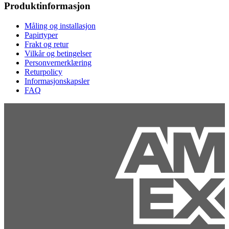
Produktinformasjon
Måling og installasjon
Papirtyper
Frakt og retur
Vilkår og betingelser
Personvernerklæring
Returpolicy
Informasjonskapsler
FAQ