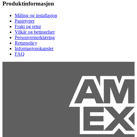
Produktinformasjon
Måling og installasjon
Papirtyper
Frakt og retur
Vilkår og betingelser
Personvernerklæring
Returpolicy
Informasjonskapsler
FAQ