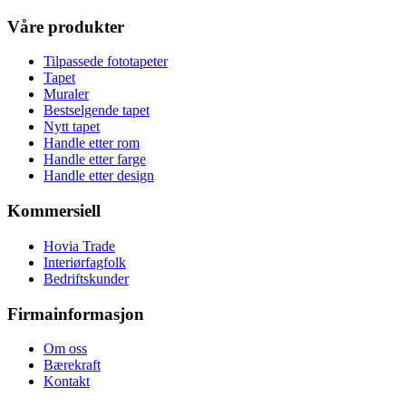
Våre produkter
Tilpassede fototapeter
Tapet
Muraler
Bestselgende tapet
Nytt tapet
Handle etter rom
Handle etter farge
Handle etter design
Kommersiell
Hovia Trade
Interiørfagfolk
Bedriftskunder
Firmainformasjon
Om oss
Bærekraft
Kontakt