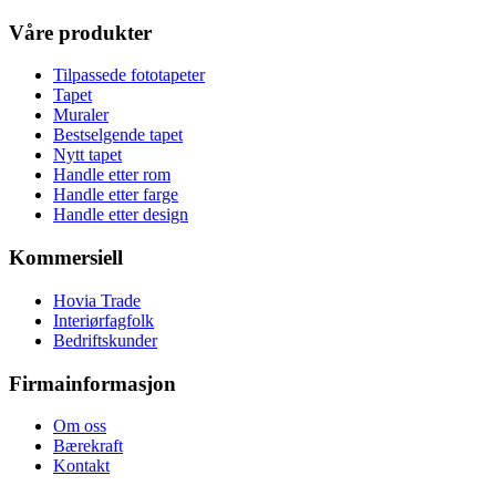
Våre produkter
Tilpassede fototapeter
Tapet
Muraler
Bestselgende tapet
Nytt tapet
Handle etter rom
Handle etter farge
Handle etter design
Kommersiell
Hovia Trade
Interiørfagfolk
Bedriftskunder
Firmainformasjon
Om oss
Bærekraft
Kontakt