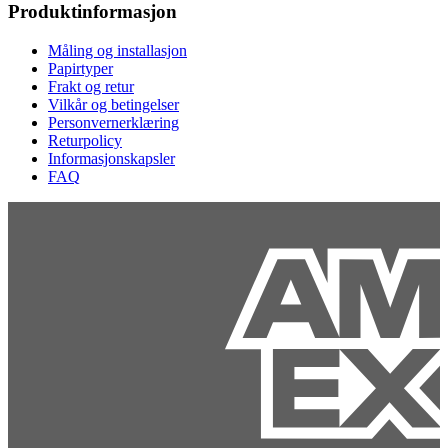
Produktinformasjon
Måling og installasjon
Papirtyper
Frakt og retur
Vilkår og betingelser
Personvernerklæring
Returpolicy
Informasjonskapsler
FAQ