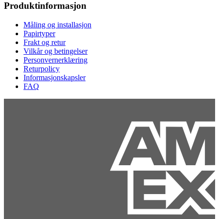
Produktinformasjon
Måling og installasjon
Papirtyper
Frakt og retur
Vilkår og betingelser
Personvernerklæring
Returpolicy
Informasjonskapsler
FAQ