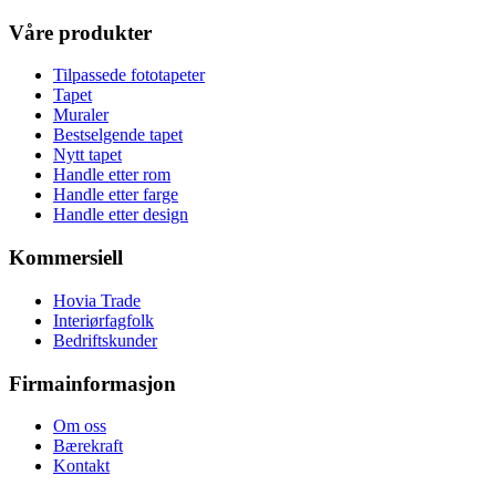
Våre produkter
Tilpassede fototapeter
Tapet
Muraler
Bestselgende tapet
Nytt tapet
Handle etter rom
Handle etter farge
Handle etter design
Kommersiell
Hovia Trade
Interiørfagfolk
Bedriftskunder
Firmainformasjon
Om oss
Bærekraft
Kontakt