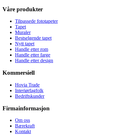
Våre produkter
Tilpassede fototapeter
Tapet
Muraler
Bestselgende tapet
Nytt tapet
Handle etter rom
Handle etter farge
Handle etter design
Kommersiell
Hovia Trade
Interiørfagfolk
Bedriftskunder
Firmainformasjon
Om oss
Bærekraft
Kontakt