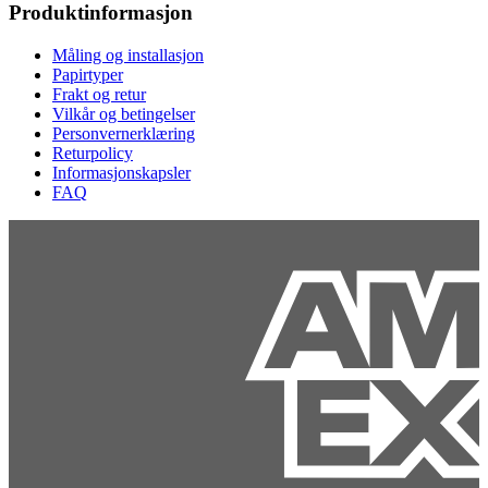
Produktinformasjon
Måling og installasjon
Papirtyper
Frakt og retur
Vilkår og betingelser
Personvernerklæring
Returpolicy
Informasjonskapsler
FAQ