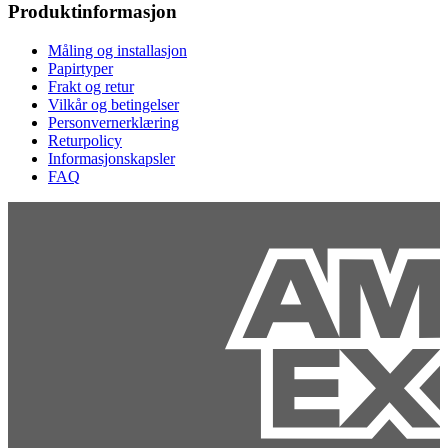
Produktinformasjon
Måling og installasjon
Papirtyper
Frakt og retur
Vilkår og betingelser
Personvernerklæring
Returpolicy
Informasjonskapsler
FAQ