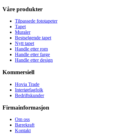
Våre produkter
Tilpassede fototapeter
Tapet
Muraler
Bestselgende tapet
Nytt tapet
Handle etter rom
Handle etter farge
Handle etter design
Kommersiell
Hovia Trade
Interiørfagfolk
Bedriftskunder
Firmainformasjon
Om oss
Bærekraft
Kontakt