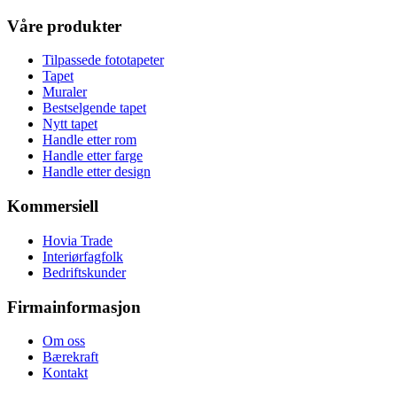
Våre produkter
Tilpassede fototapeter
Tapet
Muraler
Bestselgende tapet
Nytt tapet
Handle etter rom
Handle etter farge
Handle etter design
Kommersiell
Hovia Trade
Interiørfagfolk
Bedriftskunder
Firmainformasjon
Om oss
Bærekraft
Kontakt