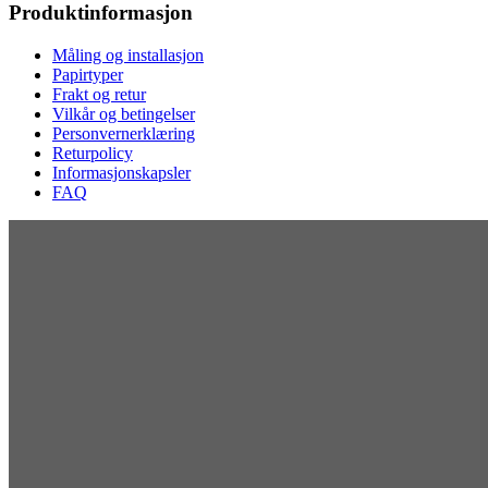
Produktinformasjon
Måling og installasjon
Papirtyper
Frakt og retur
Vilkår og betingelser
Personvernerklæring
Returpolicy
Informasjonskapsler
FAQ