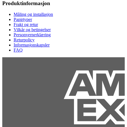
Produktinformasjon
Måling og installasjon
Papirtyper
Frakt og retur
Vilkår og betingelser
Personvernerklæring
Returpolicy
Informasjonskapsler
FAQ