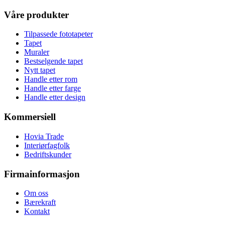
Våre produkter
Tilpassede fototapeter
Tapet
Muraler
Bestselgende tapet
Nytt tapet
Handle etter rom
Handle etter farge
Handle etter design
Kommersiell
Hovia Trade
Interiørfagfolk
Bedriftskunder
Firmainformasjon
Om oss
Bærekraft
Kontakt