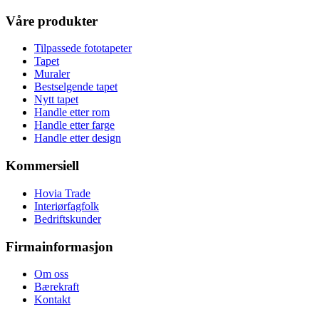
Våre produkter
Tilpassede fototapeter
Tapet
Muraler
Bestselgende tapet
Nytt tapet
Handle etter rom
Handle etter farge
Handle etter design
Kommersiell
Hovia Trade
Interiørfagfolk
Bedriftskunder
Firmainformasjon
Om oss
Bærekraft
Kontakt