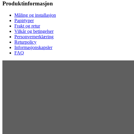
Produktinformasjon
Måling og installasjon
Papirtyper
Frakt og retur
Vilkår og betingelser
Personvernerklæring
Returpolicy
Informasjonskapsler
FAQ