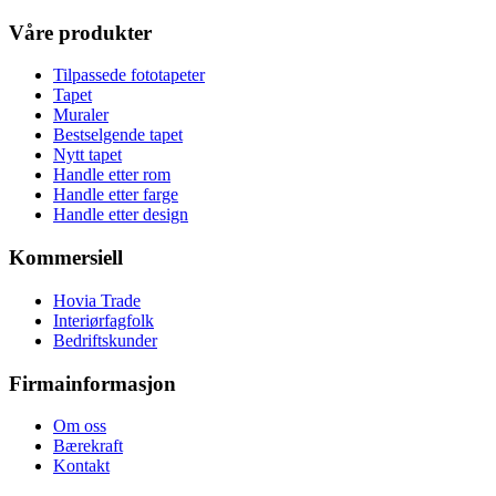
Våre produkter
Tilpassede fototapeter
Tapet
Muraler
Bestselgende tapet
Nytt tapet
Handle etter rom
Handle etter farge
Handle etter design
Kommersiell
Hovia Trade
Interiørfagfolk
Bedriftskunder
Firmainformasjon
Om oss
Bærekraft
Kontakt