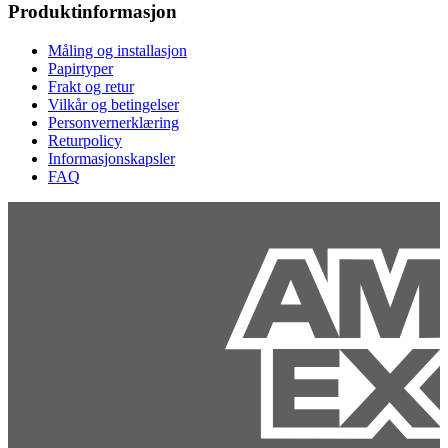
Produktinformasjon
Måling og installasjon
Papirtyper
Frakt og retur
Vilkår og betingelser
Personvernerklæring
Returpolicy
Informasjonskapsler
FAQ