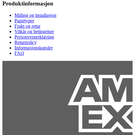
Produktinformasjon
Måling og installasjon
Papirtyper
Frakt og retur
Vilkår og betingelser
Personvernerklæring
Returpolicy
Informasjonskapsler
FAQ