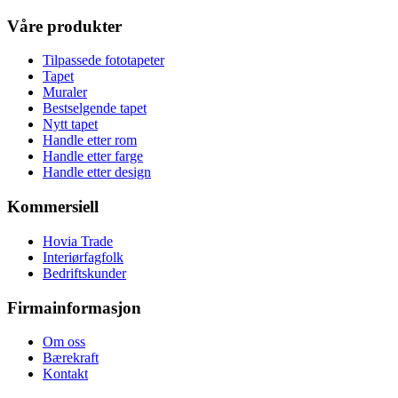
Våre produkter
Tilpassede fototapeter
Tapet
Muraler
Bestselgende tapet
Nytt tapet
Handle etter rom
Handle etter farge
Handle etter design
Kommersiell
Hovia Trade
Interiørfagfolk
Bedriftskunder
Firmainformasjon
Om oss
Bærekraft
Kontakt