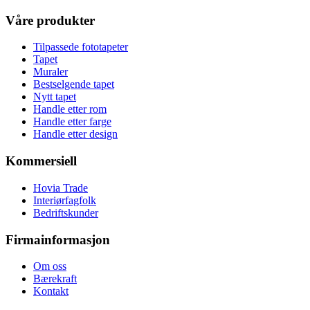
Våre produkter
Tilpassede fototapeter
Tapet
Muraler
Bestselgende tapet
Nytt tapet
Handle etter rom
Handle etter farge
Handle etter design
Kommersiell
Hovia Trade
Interiørfagfolk
Bedriftskunder
Firmainformasjon
Om oss
Bærekraft
Kontakt