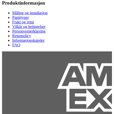
Produktinformasjon
Måling og installasjon
Papirtyper
Frakt og retur
Vilkår og betingelser
Personvernerklæring
Returpolicy
Informasjonskapsler
FAQ