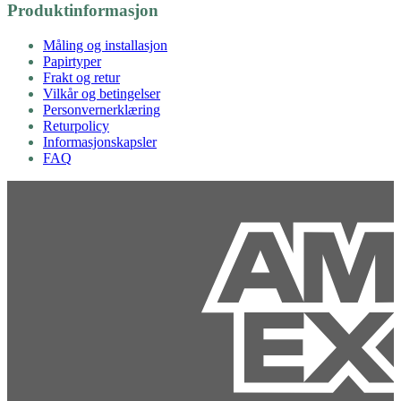
Produktinformasjon
Måling og installasjon
Papirtyper
Frakt og retur
Vilkår og betingelser
Personvernerklæring
Returpolicy
Informasjonskapsler
FAQ