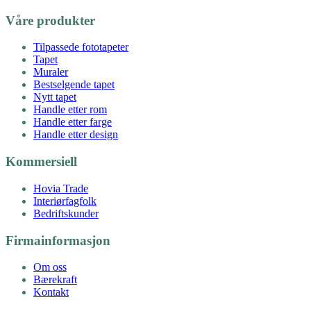
Våre produkter
Tilpassede fototapeter
Tapet
Muraler
Bestselgende tapet
Nytt tapet
Handle etter rom
Handle etter farge
Handle etter design
Kommersiell
Hovia Trade
Interiørfagfolk
Bedriftskunder
Firmainformasjon
Om oss
Bærekraft
Kontakt