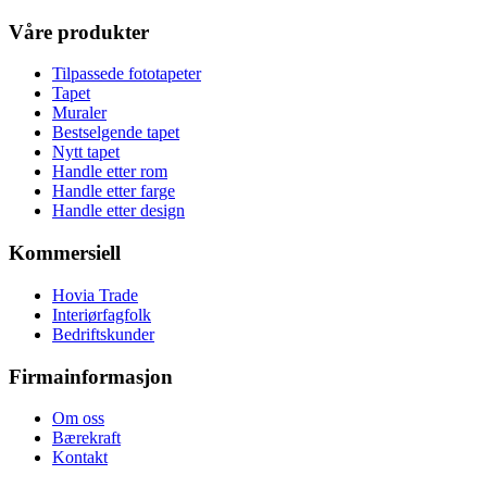
Våre produkter
Tilpassede fototapeter
Tapet
Muraler
Bestselgende tapet
Nytt tapet
Handle etter rom
Handle etter farge
Handle etter design
Kommersiell
Hovia Trade
Interiørfagfolk
Bedriftskunder
Firmainformasjon
Om oss
Bærekraft
Kontakt