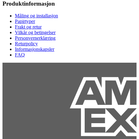
Produktinformasjon
Måling og installasjon
Papirtyper
Frakt og retur
Vilkår og betingelser
Personvernerklæring
Returpolicy
Informasjonskapsler
FAQ