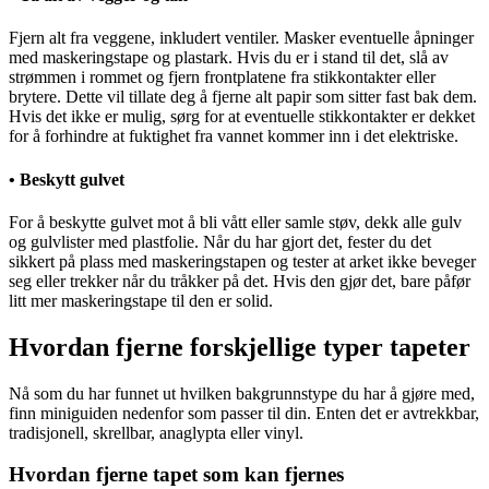
Fjern alt fra veggene, inkludert ventiler. Masker eventuelle åpninger
med maskeringstape og plastark. Hvis du er i stand til det, slå av
strømmen i rommet og fjern frontplatene fra stikkontakter eller
brytere. Dette vil tillate deg å fjerne alt papir som sitter fast bak dem.
Hvis det ikke er mulig, sørg for at eventuelle stikkontakter er dekket
for å forhindre at fuktighet fra vannet kommer inn i det elektriske.
• Beskytt gulvet
For å beskytte gulvet mot å bli vått eller samle støv, dekk alle gulv
og gulvlister med plastfolie. Når du har gjort det, fester du det
sikkert på plass med maskeringstapen og tester at arket ikke beveger
seg eller trekker når du tråkker på det. Hvis den gjør det, bare påfør
litt mer maskeringstape til den er solid.
Hvordan fjerne forskjellige typer tapeter
Nå som du har funnet ut hvilken bakgrunnstype du har å gjøre med,
finn miniguiden nedenfor som passer til din. Enten det er avtrekkbar,
tradisjonell, skrellbar, anaglypta eller vinyl.
Hvordan fjerne tapet som kan fjernes