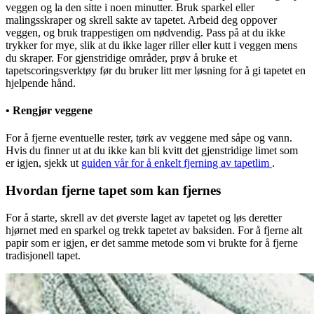
veggen og la den sitte i noen minutter. Bruk sparkel eller
malingsskraper og skrell sakte av tapetet. Arbeid deg oppover
veggen, og bruk trappestigen om nødvendig. Pass på at du ikke
trykker for mye, slik at du ikke lager riller eller kutt i veggen mens
du skraper. For gjenstridige områder, prøv å bruke et
tapetscoringsverktøy før du bruker litt mer løsning for å gi tapetet en
hjelpende hånd.
• Rengjør veggene
For å fjerne eventuelle rester, tørk av veggene med såpe og vann.
Hvis du finner ut at du ikke kan bli kvitt det gjenstridige limet som
er igjen, sjekk ut
guiden vår for å enkelt fjerning av tapetlim
.
Hvordan fjerne tapet som kan fjernes
For å starte, skrell av det øverste laget av tapetet og løs deretter
hjørnet med en sparkel og trekk tapetet av baksiden. For å fjerne alt
papir som er igjen, er det samme metode som vi brukte for å fjerne
tradisjonell tapet.