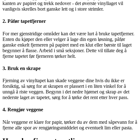
kanten av papiret og trekk nedover - det øverste vinyllaget vil
vanligvis skrelles bort ganske lett og i store strimler.
2. Påfør tapetfjerner
For mer gjenstridige områder kan det være lurt å bruke tapetfjerner.
Enten du kjøper den eller velger å lage din egen løsning, påfør
ganske enkelt fjerneren på papiret med en klut eller børste til laget
begynner å flasse. Arbeid i små seksjoner. Dette vil tillate deg å
fjerne tapetet før fjerneren tørker helt.
3. Bruk en skrape
Fjerning av vinyltapet kan skade veggene dine hvis du ikke er
forsiktig, så sørg for at skrapen er plassert i en liten vinkel for å
unngå å riste veggen. Begynn i det nedre hjørnet og skrap av det
nederste laget av tapetet, sørg for å tørke det rent etter hver pass.
4. Rengjør veggene
Når veggene er klare for papir, tørker du av dem med såpevann for å
fjerne alle spor av rengjøringsmiddelet og eventuelt lim eller pasta.