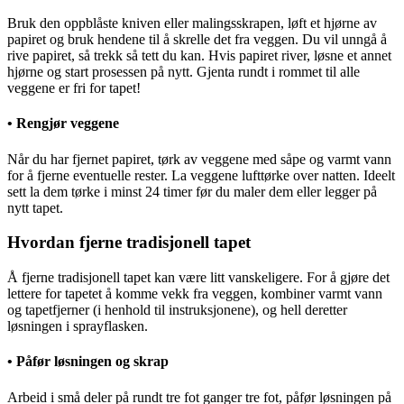
Bruk den oppblåste kniven eller malingsskrapen, løft et hjørne av
papiret og bruk hendene til å skrelle det fra veggen. Du vil unngå å
rive papiret, så trekk så tett du kan. Hvis papiret river, løsne et annet
hjørne og start prosessen på nytt. Gjenta rundt i rommet til alle
veggene er fri for tapet!
• Rengjør veggene
Når du har fjernet papiret, tørk av veggene med såpe og varmt vann
for å fjerne eventuelle rester. La veggene lufttørke over natten. Ideelt
sett la dem tørke i minst 24 timer før du maler dem eller legger på
nytt tapet.
Hvordan fjerne tradisjonell tapet
Å fjerne tradisjonell tapet kan være litt vanskeligere. For å gjøre det
lettere for tapetet å komme vekk fra veggen, kombiner varmt vann
og tapetfjerner (i henhold til instruksjonene), og hell deretter
løsningen i sprayflasken.
• Påfør løsningen og skrap
Arbeid i små deler på rundt tre fot ganger tre fot, påfør løsningen på