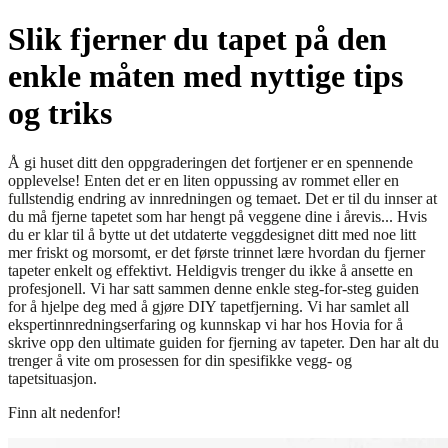
Slik fjerner du tapet på den
enkle måten med nyttige tips
og triks
Å gi huset ditt den oppgraderingen det fortjener er en spennende
opplevelse! Enten det er en liten oppussing av rommet eller en
fullstendig endring av innredningen og temaet. Det er til du innser at
du må fjerne tapetet som har hengt på veggene dine i årevis... Hvis
du er klar til å bytte ut det utdaterte veggdesignet ditt med noe litt
mer friskt og morsomt, er det første trinnet lære hvordan du fjerner
tapeter enkelt og effektivt. Heldigvis trenger du ikke å ansette en
profesjonell. Vi har satt sammen denne enkle steg-for-steg guiden
for å hjelpe deg med å gjøre DIY tapetfjerning. Vi har samlet all
ekspertinnredningserfaring og kunnskap vi har hos Hovia for å
skrive opp den ultimate guiden for fjerning av tapeter. Den har alt du
trenger å vite om prosessen for din spesifikke vegg- og
tapetsituasjon.
Finn alt nedenfor!