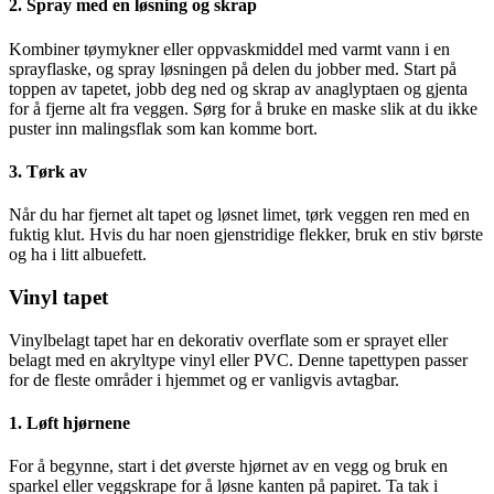
2. Spray med en løsning og skrap
Kombiner tøymykner eller oppvaskmiddel med varmt vann i en
sprayflaske, og spray løsningen på delen du jobber med. Start på
toppen av tapetet, jobb deg ned og skrap av anaglyptaen og gjenta
for å fjerne alt fra veggen. Sørg for å bruke en maske slik at du ikke
puster inn malingsflak som kan komme bort.
3. Tørk av
Når du har fjernet alt tapet og løsnet limet, tørk veggen ren med en
fuktig klut. Hvis du har noen gjenstridige flekker, bruk en stiv børste
og ha i litt albuefett.
Vinyl tapet
Vinylbelagt tapet har en dekorativ overflate som er sprayet eller
belagt med en akryltype vinyl eller PVC. Denne tapettypen passer
for de fleste områder i hjemmet og er vanligvis avtagbar.
1. Løft hjørnene
For å begynne, start i det øverste hjørnet av en vegg og bruk en
sparkel eller veggskrape for å løsne kanten på papiret. Ta tak i