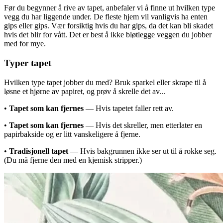
Før du begynner å rive av tapet, anbefaler vi å finne ut hvilken type
vegg du har liggende under. De fleste hjem vil vanligvis ha enten
gips eller gips. Vær forsiktig hvis du har gips, da det kan bli skadet
hvis det blir for vått. Det er best å ikke bløtlegge veggen du jobber
med for mye.
Typer tapet
Hvilken type tapet jobber du med? Bruk sparkel eller skrape til å
løsne et hjørne av papiret, og prøv å skrelle det av...
•
Tapet som kan fjernes
— Hvis tapetet faller rett av.
•
Tapet som kan fjernes
— Hvis det skreller, men etterlater en
papirbakside og er litt vanskeligere å fjerne.
•
Tradisjonell tapet
— Hvis bakgrunnen ikke ser ut til å rokke seg.
(Du må fjerne den med en kjemisk stripper.)