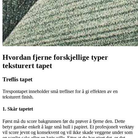
Hvordan fjerne forskjellige typer
teksturert tapet
Treflis tapet
Trespontapet inneholder små trefliser for å gi effekten av en
teksturert finish.
1. Skår tapetet
Først må du score bakgrunnen før du prøver å fjerne den. Dette
betyr ganske enkelt å lage små hull i papiret. Et profesjonelt verktøy
vil score jevnt og konsekvent og vil ikke skade veggene under som
en vanlig saks eller en kniv ville. Etter at du har gjort det, er det