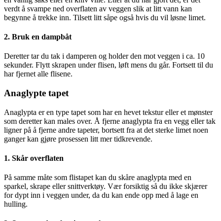
verdt å svampe ned overflaten av veggen slik at litt vann kan
begynne å trekke inn. Tilsett litt såpe også hvis du vil løsne limet.
2. Bruk en dampbåt
Deretter tar du tak i damperen og holder den mot veggen i ca. 10
sekunder. Flytt skrapen under flisen, løft mens du går. Fortsett til du
har fjernet alle flisene.
Anaglypte tapet
Anaglypta er en type tapet som har en hevet tekstur eller et mønster
som deretter kan males over. Å fjerne anaglypta fra en vegg eller tak
ligner på å fjerne andre tapeter, bortsett fra at det sterke limet noen
ganger kan gjøre prosessen litt mer tidkrevende.
1. Skår overflaten
På samme måte som flistapet kan du skåre anaglypta med en
sparkel, skrape eller snittverktøy. Vær forsiktig så du ikke skjærer
for dypt inn i veggen under, da du kan ende opp med å lage en
hulling.