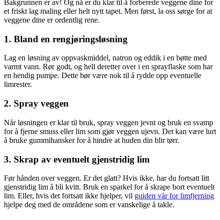
Bakgrunnen er av! Og nå er du klar til å forberede veggene dine for
et friskt lag maling eller helt nytt tapet. Men først, la oss sørge for at
veggene dine er ordentlig rene.
1. Bland en rengjøringsløsning
Lag en løsning av oppvaskmiddel, natron og eddik i en bøtte med
varmt vann. Rør godt, og hell deretter over i en sprayflaske som har
en hendig pumpe. Dette bør være nok til å rydde opp eventuelle
limrester.
2. Spray veggen
Når løsningen er klar til bruk, spray veggen jevnt og bruk en svamp
for å fjerne smuss eller lim som gjør veggen ujevn. Det kan være lurt
å bruke gummihansker for å hindre at huden din blir tørr.
3. Skrap av eventuelt gjenstridig lim
Før hånden over veggen. Er det glatt? Hvis ikke, har du fortsatt litt
gjenstridig lim å bli kvitt. Bruk en sparkel for å skrape bort eventuelt
lim. Eller, hvis det fortsatt ikke hjelper, vil
guiden vår for limfjerning
hjelpe deg med de områdene som er vanskelige å takle.